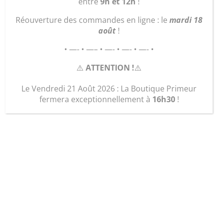
entre
9h et 12h
!
Réouverture des commandes en ligne : le
mardi 18
août
!
• —- • —– • —- • —- • —- •
⚠️
ATTENTION !
⚠️
Le Vendredi 21 Août 2026 : La Boutique Primeur
fermera exceptionnellement à
16h30
!
trousse de voyage
23,00
€
quantité