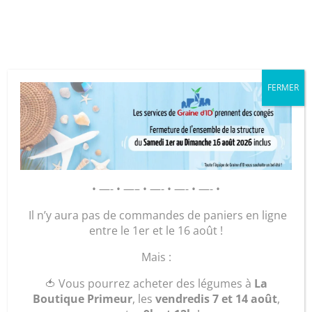
Cookies management panel
FERMER
GRAINE D’ID – Régie de Quartiers
de la Roche-sur-Yon
AGIR POUR ET AVEC LES
• —- • —– • —- • —- • —- •
HABITANTS
Il n’y aura pas de commandes de paniers en ligne
entre le 1er et le 16 août !
Accueil
/
Maroquinerie
/
Sacs
/
Sacs de
Mais :
Voyage
/ trousse de voyage
🍅 Vous pourrez acheter des légumes à
La
Boutique Primeur
, les
vendredis 7 et 14 août
,