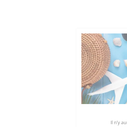
Cookies management panel
Qu
GRAINE 
Accueil
/
Maroquinerie
/ Sacs
Il n’y a