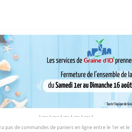
i sommes-nous ?
Chantier d’insertion
Pôle insertion soc
D’ID – Régie de Quartiers de la Roche-
AGIR POUR ET AVEC LES HABITANTS
Sacs
• —- • —– • —- • —- • —- •
ura pas de commandes de paniers en ligne entre le 1er et le 