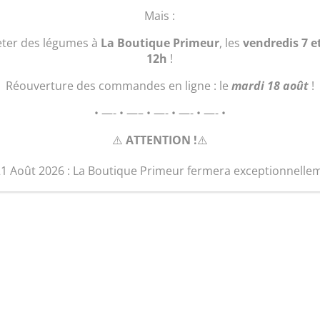
Mais :
eter des légumes à
La Boutique Primeur
, les
vendredis 7 e
12h
!
Réouverture des commandes en ligne : le
mardi 18 août
!
• —- • —– • —- • —- • —- •
⚠️
ATTENTION !
⚠️
21 Août 2026 : La Boutique Primeur fermera exceptionnelle
Sac Fourre tout