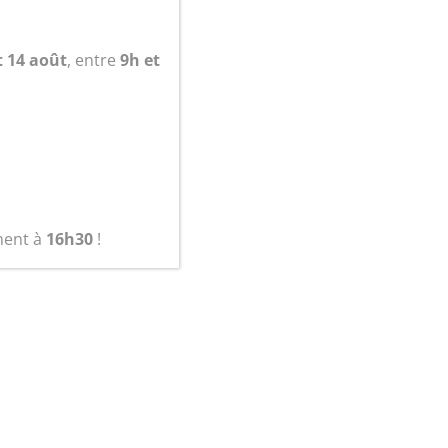
t 14 août
, entre
9h et
ment à
16h30
!
Sacoches