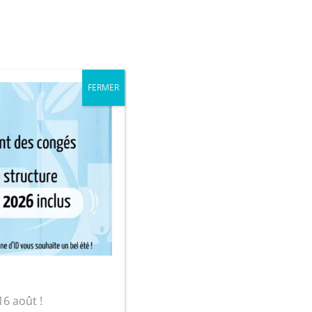
iale
Mon compte
FERMER
sur-Yon
16 août !