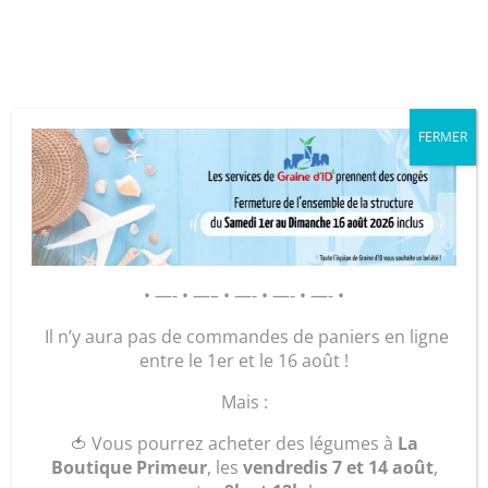
Cookies management panel
FERMER
GRAINE D’ID – Régie de Quartiers
de la Roche-sur-Yon
AGIR POUR ET AVEC LES
• —- • —– • —- • —- • —- •
HABITANTS
Il n’y aura pas de commandes de paniers en ligne
entre le 1er et le 16 août !
Mais :
🍅 Vous pourrez acheter des légumes à
La
Index EgaPro
Boutique Primeur
, les
vendredis 7 et 14 août
,