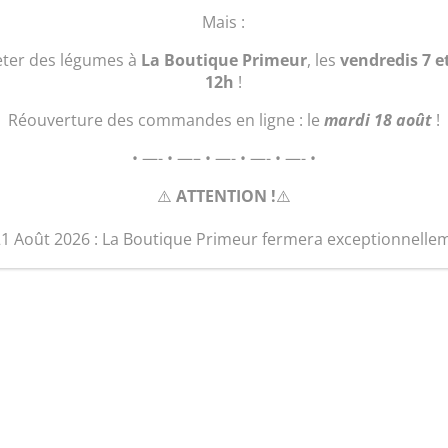
Mais :
eter des légumes à
La Boutique Primeur
, les
vendredis 7 e
12h
!
Réouverture des commandes en ligne : le
mardi 18 août
!
• —- • —– • —- • —- • —- •
⚠️
ATTENTION !
⚠️
21 Août 2026 : La Boutique Primeur fermera exceptionnelle