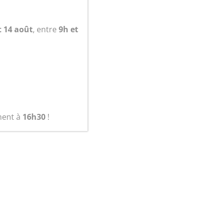
t 14 août
, entre
9h et
ment à
16h30
!