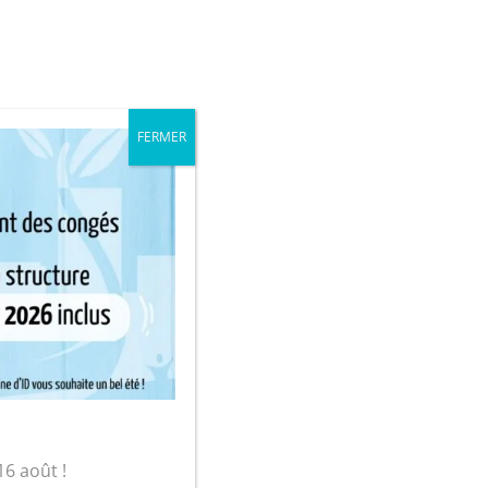
iale
Mon compte
sur-Yon
FERMER
panier
16 août !