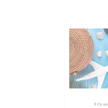
Cookies management panel
Qu
GRAINE 
Accueil
/
Légumes et plants
/
Mon panier de l
Il n’y a