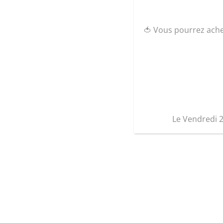
🍅 Vous pourrez ach
Le Vendredi 
Graine d’ID
17 Rue des primevères