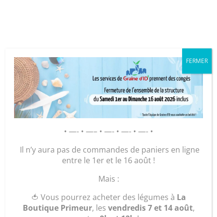
Cookies management panel
FERMER
GRAINE D’ID – Régie de Quartiers
de la Roche-sur-Yon
AGIR POUR ET AVEC LES
• —- • —– • —- • —- • —- •
HABITANTS
Il n’y aura pas de commandes de paniers en ligne
entre le 1er et le 16 août !
Accueil
/
Maroquinerie
/
Sacs
/
Sacs Bijoux et petits
Mais :
formats
/ Texas « vert mousse »
🍅 Vous pourrez acheter des légumes à
La
Boutique Primeur
, les
vendredis 7 et 14 août
,