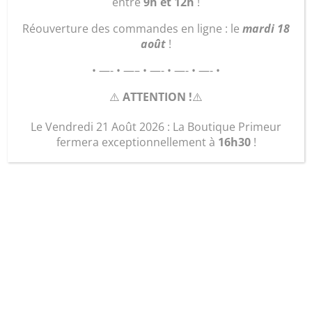
entre
9h et 12h
!
Réouverture des commandes en ligne : le
mardi 18
août
!
• —- • —– • —- • —- • —- •
⚠️
ATTENTION !
⚠️
Le Vendredi 21 Août 2026 : La Boutique Primeur
fermera exceptionnellement à
16h30
!
Texas « vert mousse »
2 850,00
€
quantité