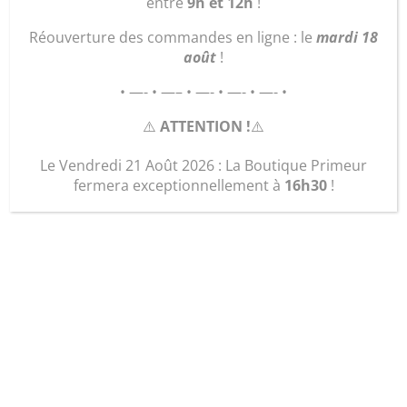
entre
9h et 12h
!
Réouverture des commandes en ligne : le
mardi 18
août
!
• —- • —– • —- • —- • —- •
⚠️
ATTENTION !
⚠️
Le Vendredi 21 Août 2026 : La Boutique Primeur
fermera exceptionnellement à
16h30
!
sac Soleil « paprika »
28,00
€
quantité