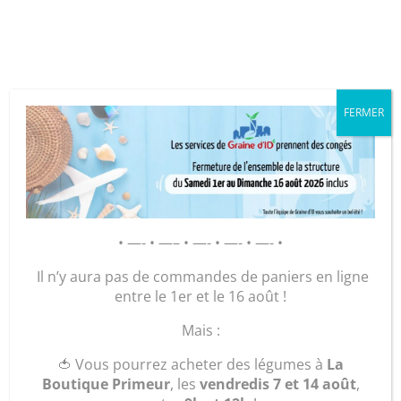
Cookies management panel
FERMER
GRAINE D’ID – Régie de Quartiers
de la Roche-sur-Yon
AGIR POUR ET AVEC LES
• —- • —– • —- • —- • —- •
HABITANTS
Il n’y aura pas de commandes de paniers en ligne
entre le 1er et le 16 août !
Accueil
/
Maroquinerie
/
Sacs
/
Sacs à main
/ sac
Mais :
Soleil « paprika »
🍅 Vous pourrez acheter des légumes à
La
Boutique Primeur
, les
vendredis 7 et 14 août
,