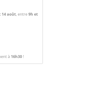
t 14 août
, entre
9h et
panier
ment à
16h30
!