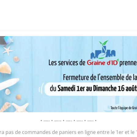
i sommes-nous ?
Chantier d’insertion
Pôle insertion soc
D’ID – Régie de Quartiers de la Roche-
AGIR POUR ET AVEC LES HABITANTS
ac « Polochon »
Sac « Polochon
• —- • —– • —- • —- • —- •
28,00
€
ura pas de commandes de paniers en ligne entre le 1er et le 