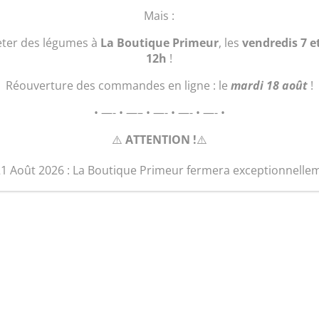
Mais :
1 en stock
eter des légumes à
La Boutique Primeur
, les
vendredis 7 e
quantité
12h
!
Ajouter au 
de
Sac
Réouverture des commandes en ligne : le
mardi 18 août
!
"Polochon"
• —- • —– • —- • —- • —- •
⚠️
ATTENTION !
⚠️
21 Août 2026 : La Boutique Primeur fermera exceptionnelle
Produits similaires