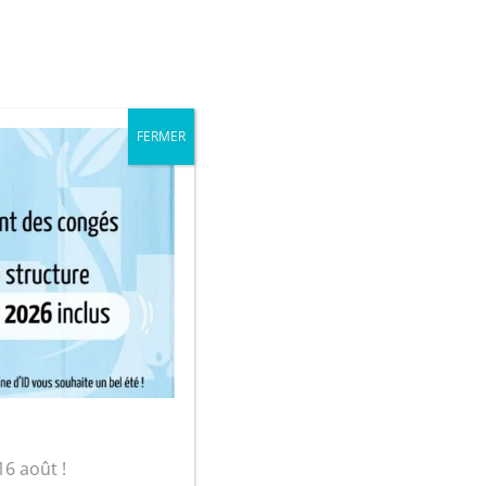
iale
Mon compte
FERMER
sur-Yon
 »
16 août !