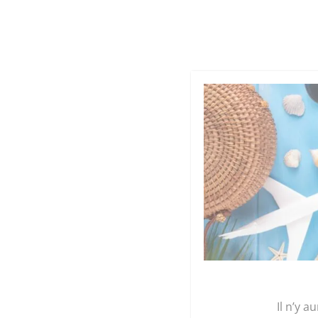
Cookies management panel
Qu
GRAINE 
Accueil
/
Maroquinerie
/
Sacs
/
Sacs à main
/ S
Il n’y a