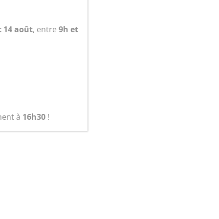
t 14 août
, entre
9h et
panier
ment à
16h30
!