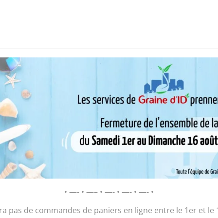
i sommes-nous ?
Chantier d’insertion
Pôle insertion soc
D’ID – Régie de Quartiers de la Roche-
AGIR POUR ET AVEC LES HABITANTS
/ Sac « Le Plage musique »
Sac « Le Plage
• —- • —– • —- • —- • —- •
30,00
€
ura pas de commandes de paniers en ligne entre le 1er et le 