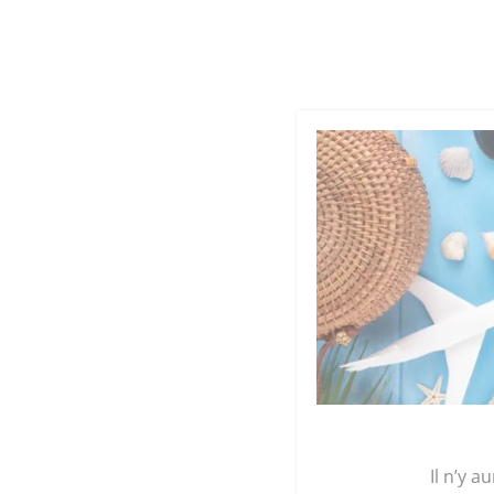
Cookies management panel
Qu
GRAINE 
Accueil
/
Maroquinerie
/
Sacs
/
Sac Fourre tout
Il n’y a