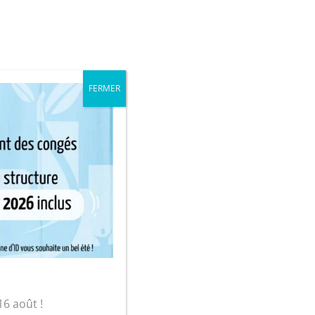
iale
Mon compte
FERMER
sur-Yon
 musique »
16 août !