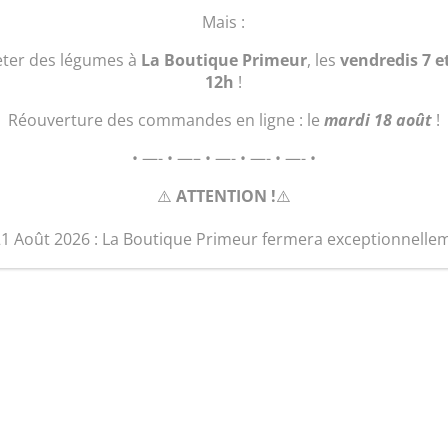
Mais :
1 en stock
eter des légumes à
La Boutique Primeur
, les
vendredis 7 e
quantité
12h
!
Ajouter au 
de
Sac
Réouverture des commandes en ligne : le
mardi 18 août
!
"Le
• —- • —– • —- • —- • —- •
Plage
musique"
⚠️
ATTENTION !
⚠️
21 Août 2026 : La Boutique Primeur fermera exceptionnelle
Produits similaires