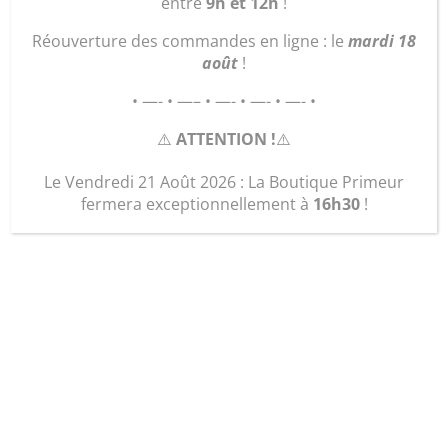
entre
9h et 12h
!
Réouverture des commandes en ligne : le
mardi 18
août
!
• —- • —– • —- • —- • —- •
⚠️
ATTENTION !
⚠️
Le Vendredi 21 Août 2026 : La Boutique Primeur
fermera exceptionnellement à
16h30
!
sac « le plage vert »
30,00
€