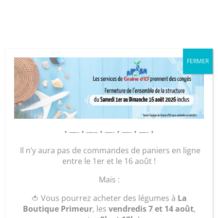
Cookies management panel
FERMER
GRAINE D’ID – Régie de Quartiers
de la Roche-sur-Yon
AGIR POUR ET AVEC LES
• —- • —– • —- • —- • —- •
HABITANTS
Il n’y aura pas de commandes de paniers en ligne
entre le 1er et le 16 août !
Accueil
/
Maroquinerie
/
Sacs
/
Sacs de
Mais :
Voyage
/ Sac « le Georgina Medium »
🍅 Vous pourrez acheter des légumes à
La
Boutique Primeur
, les
vendredis 7 et 14 août
,