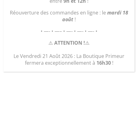
entre
9h et 12h
!
Réouverture des commandes en ligne : le
mardi 18
août
!
• —- • —– • —- • —- • —- •
⚠️
ATTENTION !
⚠️
Le Vendredi 21 Août 2026 : La Boutique Primeur
fermera exceptionnellement à
16h30
!
Sac « le Georgina
Medium »
28,50
€