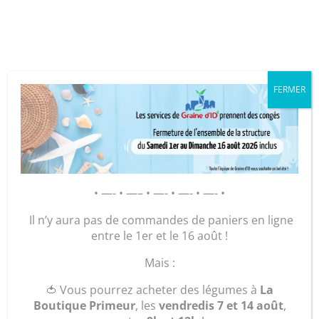
Cookies management panel
FERMER
GRAINE D’ID – Régie de Quartiers
de la Roche-sur-Yon
AGIR POUR ET AVEC LES
• —- • —– • —- • —- • —- •
HABITANTS
Il n’y aura pas de commandes de paniers en ligne
entre le 1er et le 16 août !
Accueil
/
Maroquinerie
/
Sacs
/
Sacs Bijoux et petits
Mais :
formats
/ Sac « le Liberty »
🍅 Vous pourrez acheter des légumes à
La
Boutique Primeur
, les
vendredis 7 et 14 août
,