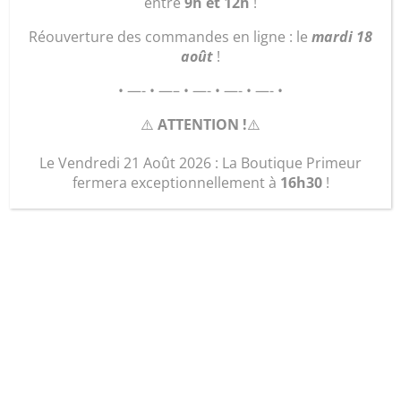
entre
9h et 12h
!
Réouverture des commandes en ligne : le
mardi 18
août
!
• —- • —– • —- • —- • —- •
⚠️
ATTENTION !
⚠️
Le Vendredi 21 Août 2026 : La Boutique Primeur
fermera exceptionnellement à
16h30
!
Sac « le Liberty »
26,50
€