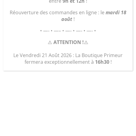
entre
9h et 12h
!
Réouverture des commandes en ligne : le
mardi 18
août
!
• —- • —– • —- • —- • —- •
⚠️
ATTENTION !
⚠️
Le Vendredi 21 Août 2026 : La Boutique Primeur
fermera exceptionnellement à
16h30
!
Sac « le Citadin »
22,00
€