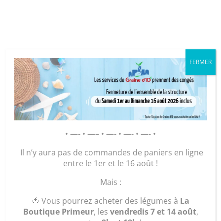
Cookies management panel
FERMER
GRAINE D’ID – Régie de Quartiers
de la Roche-sur-Yon
AGIR POUR ET AVEC LES
• —- • —– • —- • —- • —- •
HABITANTS
Il n’y aura pas de commandes de paniers en ligne
entre le 1er et le 16 août !
Accueil
/
Maroquinerie
/
Sacs
/
Sacs Bijoux et petits
Mais :
formats
/ Sac « le Citadin »
🍅 Vous pourrez acheter des légumes à
La
Boutique Primeur
, les
vendredis 7 et 14 août
,