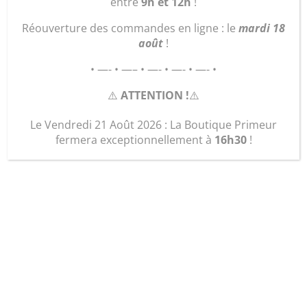
entre
9h et 12h
!
Réouverture des commandes en ligne : le
mardi 18
août
!
• —- • —– • —- • —- • —- •
⚠️
ATTENTION !
⚠️
Le Vendredi 21 Août 2026 : La Boutique Primeur
fermera exceptionnellement à
16h30
!
Pomme de terre (sac de
5 kg) – variété : Nicola
10,00
€
Pomme de terre « Nicola » : Chair moyennement
ferme – idéale pour ragoût, gratinées ou en