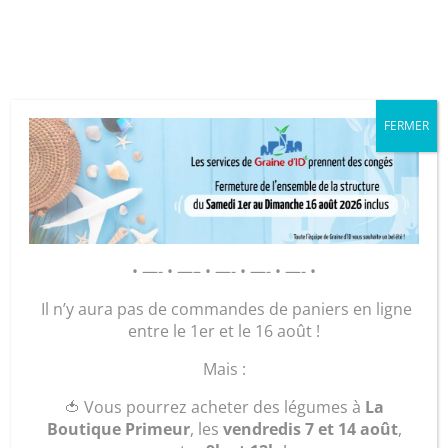
Cookies management panel
FERMER
GRAINE D’ID – Régie de Quartiers
de la Roche-sur-Yon
AGIR POUR ET AVEC LES
HABITANTS
Accueil
/
Légumes et plants
/
Mon panier de
• —- • —– • —- • —- • —- •
légumes 🥕
/ Pomme de terre (sac de 5 kg) – variété
Il n’y aura pas de commandes de paniers en ligne
: Nicola
entre le 1er et le 16 août !
Mais :
🍅 Vous pourrez acheter des légumes à
La
Boutique Primeur
, les
vendredis 7 et 14 août
,