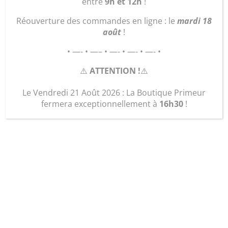
entre
9h et 12h
!
Réouverture des commandes en ligne : le
mardi 18
août
!
• —- • —– • —- • —- • —- •
⚠️
ATTENTION !
⚠️
Le Vendredi 21 Août 2026 : La Boutique Primeur
fermera exceptionnellement à
16h30
!
Pomme de terre (sac de
5 kg) – variété : Désirée
10,00
€
Pomme de terre « Désirée » : Chair rouge, tendre –
pour purées, potages ou salades.