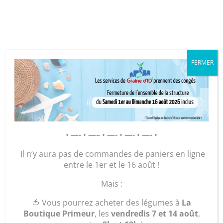
Cookies management panel
FERMER
GRAINE D’ID – Régie de Quartiers
de la Roche-sur-Yon
AGIR POUR ET AVEC LES
HABITANTS
Accueil
/
Légumes et plants
/
Mon panier de
• —- • —– • —- • —- • —- •
légumes 🥕
/ Pomme de terre (sac de 5 kg) – variété
Il n’y aura pas de commandes de paniers en ligne
: Désirée
entre le 1er et le 16 août !
Mais :
🍅 Vous pourrez acheter des légumes à
La
Boutique Primeur
, les
vendredis 7 et 14 août
,