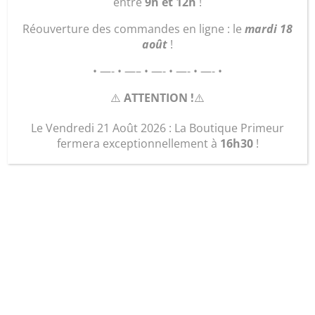
entre
9h et 12h
!
Réouverture des commandes en ligne : le
mardi 18
août
!
• —- • —– • —- • —- • —- •
⚠️
ATTENTION !
⚠️
Le Vendredi 21 Août 2026 : La Boutique Primeur
fermera exceptionnellement à
16h30
!
Plant Tomate poire
jaune
2,00
€