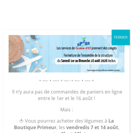
Cookies management panel
FERMER
GRAINE D’ID – Régie de Quartiers
de la Roche-sur-Yon
AGIR POUR ET AVEC LES
• —- • —– • —- • —- • —- •
HABITANTS
Il n’y aura pas de commandes de paniers en ligne
entre le 1er et le 16 août !
Accueil
/
Plants
/
Légumes
/ Plant Tomate poire
Mais :
jaune
🍅 Vous pourrez acheter des légumes à
La
Boutique Primeur
, les
vendredis 7 et 14 août
,