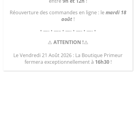
entre
9h et 12h
!
Réouverture des commandes en ligne : le
mardi 18
août
!
• —- • —– • —- • —- • —- •
⚠️
ATTENTION !
⚠️
Le Vendredi 21 Août 2026 : La Boutique Primeur
fermera exceptionnellement à
16h30
!
Epinard (0,500 Kg)
3,50
€
quantité
Ajouter au panier
de
Epinard
(0,500
Kg)