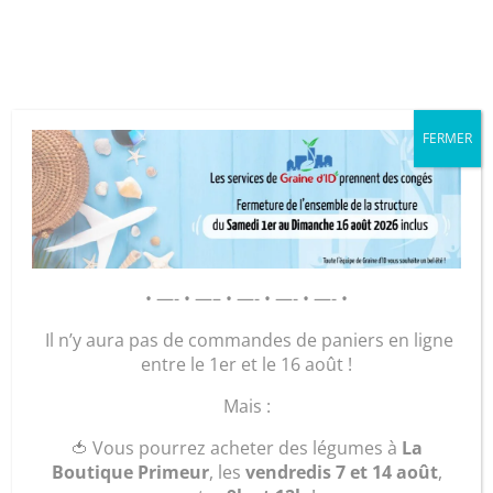
Cookies management panel
FERMER
GRAINE D’ID – Régie de Quartiers
de la Roche-sur-Yon
AGIR POUR ET AVEC LES
HABITANTS
Accueil
/
Légumes et plants
/
Mon panier de
• —- • —– • —- • —- • —- •
légumes 🥕
/ Epinard (0,500 Kg)
Il n’y aura pas de commandes de paniers en ligne
entre le 1er et le 16 août !
Mais :
🍅 Vous pourrez acheter des légumes à
La
Boutique Primeur
, les
vendredis 7 et 14 août
,