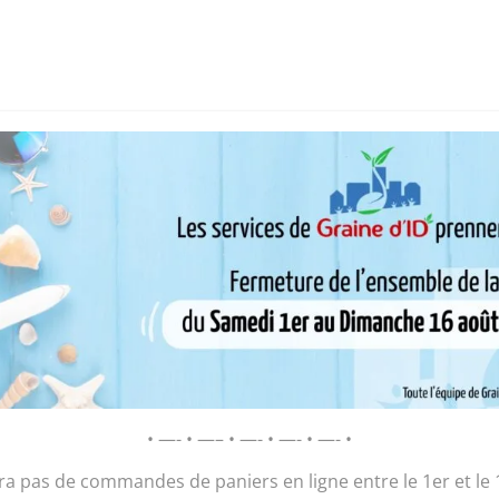
i sommes-nous ?
Chantier d’insertion
Pôle insertion soc
D’ID – Régie de Quartiers de la Roche-
AGIR POUR ET AVEC LES HABITANTS
arménien
Plant Concom
• —- • —– • —- • —- • —- •
2,00
€
ura pas de commandes de paniers en ligne entre le 1er et le 