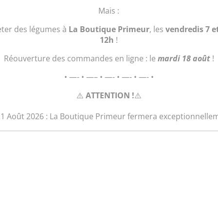
quantité
Ajouter au 
Mais :
de
Plant
eter des légumes à
La Boutique Primeur
, les
vendredis 7 e
Concombre
12h
!
arménien
Réouverture des commandes en ligne : le
mardi 18 août
!
• —- • —– • —- • —- • —- •
⚠️
ATTENTION !
⚠️
21 Août 2026 : La Boutique Primeur fermera exceptionnelle