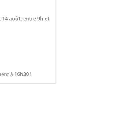
panier
t 14 août
, entre
9h et
ment à
16h30
!