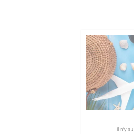
Cookies management panel
Qu
GRAINE 
Accueil
/
Plants
/
Légumes
/ Plant Concombre 
Il n’y a