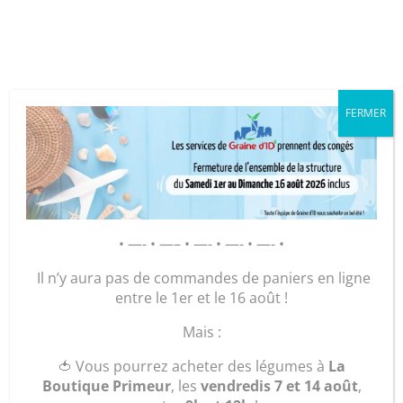
Cookies management panel
FERMER
GRAINE D’ID – Régie de Quartiers
de la Roche-sur-Yon
AGIR POUR ET AVEC LES
• —- • —– • —- • —- • —- •
HABITANTS
Il n’y aura pas de commandes de paniers en ligne
entre le 1er et le 16 août !
Accueil
/
Plants
/
Légumes
/ Plant Aubergine
Mais :
violette
🍅 Vous pourrez acheter des légumes à
La
Boutique Primeur
, les
vendredis 7 et 14 août
,