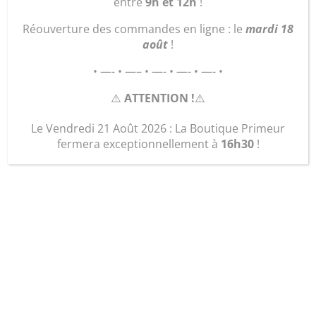
entre
9h et 12h
!
Réouverture des commandes en ligne : le
mardi 18
août
!
• —- • —– • —- • —- • —- •
⚠️
ATTENTION !
⚠️
Le Vendredi 21 Août 2026 : La Boutique Primeur
fermera exceptionnellement à
16h30
!
Plant Aubergine violette
2,00
€
quantité