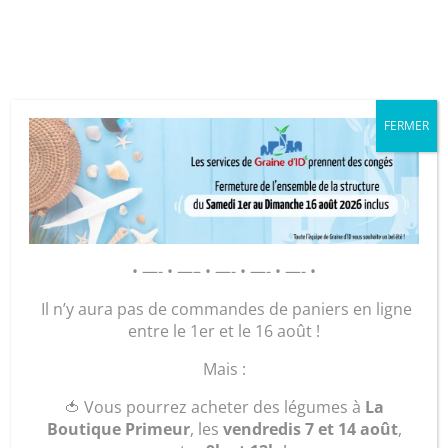
Cookies management panel
FERMER
GRAINE D’ID – Régie de Quartiers
de la Roche-sur-Yon
AGIR POUR ET AVEC LES
• —- • —– • —- • —- • —- •
HABITANTS
Il n’y aura pas de commandes de paniers en ligne
entre le 1er et le 16 août !
Accueil
/
Légumes et plants
/
Les gourmandises du
Mais :
vendredi
/ Pizza 3 fromages (6-8 pers.)
🍅 Vous pourrez acheter des légumes à
La
Boutique Primeur
, les
vendredis 7 et 14 août
,