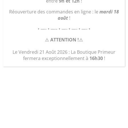
entre
9h et 12h
!
Réouverture des commandes en ligne : le
mardi 18
août
!
• —- • —– • —- • —- • —- •
⚠️
ATTENTION !
⚠️
Le Vendredi 21 Août 2026 : La Boutique Primeur
Pizza 3 fromages (6-8
fermera exceptionnellement à
16h30
!
pers.)
7,00
€
quantité
Ajouter au panier
de
Pizza
3
fromages