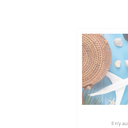
Cookies management panel
Qu
GRAINE 
Accueil
/
Légumes et plants
/
Les gourmandise
Il n’y a