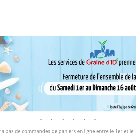
i sommes-nous ?
Chantier d’insertion
Pôle insertion soc
D’ID – Régie de Quartiers de la Roche-
AGIR POUR ET AVEC LES HABITANTS
s du vendredi
/ Brandade de poisson (1 personne)
Brandade de p
• —- • —– • —- • —- • —- •
6,50
€
ura pas de commandes de paniers en ligne entre le 1er et le 