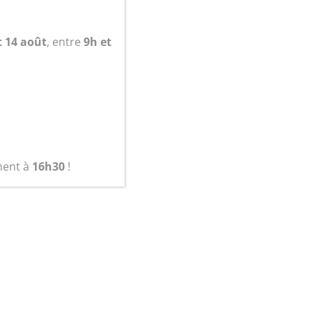
panier
t 14 août
, entre
9h et
ment à
16h30
!