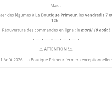
quantité
Ajouter au 
Mais :
de
Brandade
eter des légumes à
La Boutique Primeur
, les
vendredis 7 e
de
12h
!
poisson
Réouverture des commandes en ligne : le
mardi 18 août
!
(1
personne)
• —- • —– • —- • —- • —- •
⚠️
ATTENTION !
⚠️
21 Août 2026 : La Boutique Primeur fermera exceptionnelle