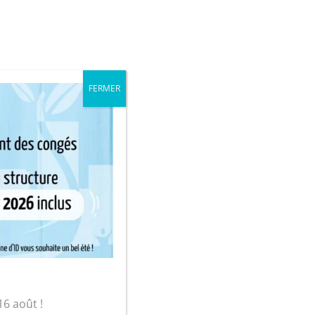
iale
Mon compte
FERMER
sur-Yon
oisson (1 personne)
16 août !