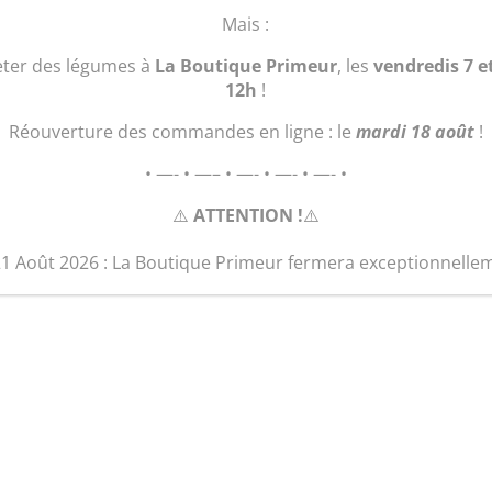
quantité
Ajouter au 
Mais :
de
petit
eter des légumes à
La Boutique Primeur
, les
vendredis 7 e
sac
12h
!
marché
Réouverture des commandes en ligne : le
mardi 18 août
!
"bretelles"
• —- • —– • —- • —- • —- •
⚠️
ATTENTION !
⚠️
21 Août 2026 : La Boutique Primeur fermera exceptionnelle
Produits similaires