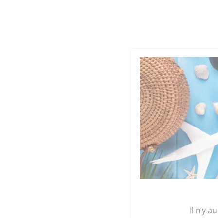
Cookies management panel
Qu
GRAINE 
Accueil
/
Maroquinerie
/
Sacs
/
Sac Fourre tout
Il n’y a