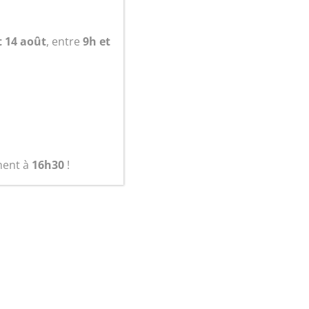
panier
t 14 août
, entre
9h et
ment à
16h30
!