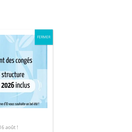
iale
Mon compte
FERMER
sur-Yon
é « bretelles »
16 août !