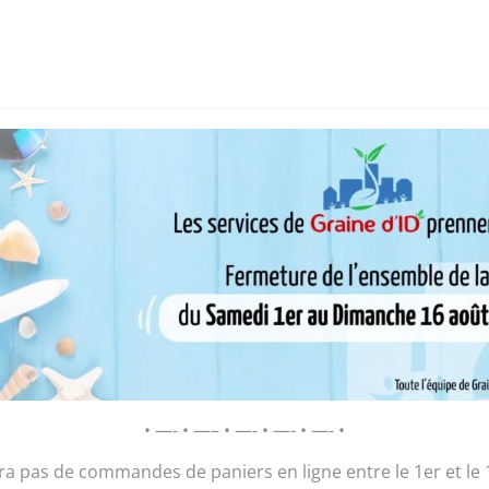
i sommes-nous ?
Chantier d’insertion
Pôle insertion soc
D’ID – Régie de Quartiers de la Roche-
AGIR POUR ET AVEC LES HABITANTS
/ petit sac marché « bretelles »
petit sac march
• —- • —– • —- • —- • —- •
24,00
€
ura pas de commandes de paniers en ligne entre le 1er et le 