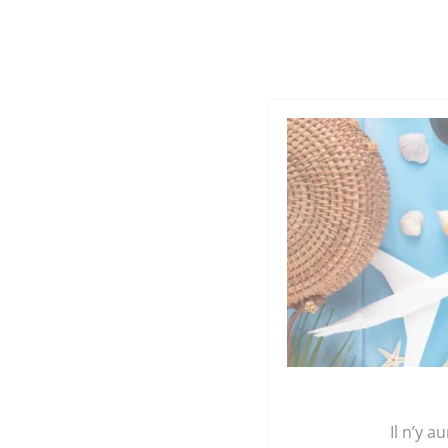
Cookies management panel
Qu
GRAINE 
Accueil
/
Légumes et plants
/
Mon panier de l
Il n’y a