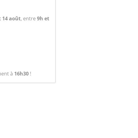
t 14 août
, entre
9h et
ment à
16h30
!