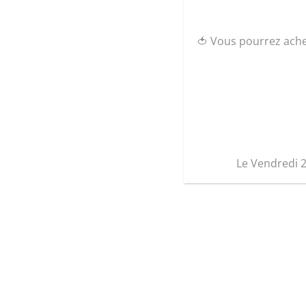
🍅 Vous pourrez ach
Le Vendredi 
Graine d’ID
17 Rue des primevères
85000 La Roche-sur-Yon
02.51.05.42.49
Nous contacter