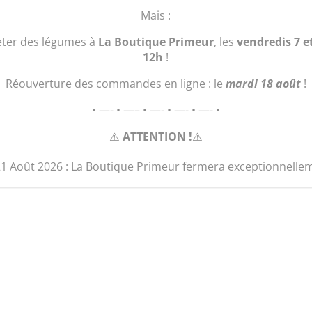
Mais :
eter des légumes à
La Boutique Primeur
, les
vendredis 7 e
12h
!
Réouverture des commandes en ligne : le
mardi 18 août
!
• —- • —– • —- • —- • —- •
⚠️
ATTENTION !
⚠️
21 Août 2026 : La Boutique Primeur fermera exceptionnelle