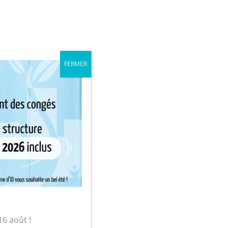
iale
Mon compte
sur-Yon
FERMER
panier
16 août !