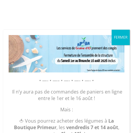
Cookies management panel
FERMER
GRAINE D’ID – Régie de Quartiers
de la Roche-sur-Yon
AGIR POUR ET AVEC LES
• —- • —– • —- • —- • —- •
HABITANTS
Il n’y aura pas de commandes de paniers en ligne
entre le 1er et le 16 août !
Accueil
/
Maroquinerie
/
Sacs
/
Sac Fourre tout
/ le
Mais :
sac plage « Danse »
🍅 Vous pourrez acheter des légumes à
La
Boutique Primeur
, les
vendredis 7 et 14 août
,