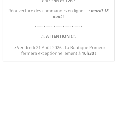
entre
9h et 12h
!
Réouverture des commandes en ligne : le
mardi 18
août
!
• —- • —– • —- • —- • —- •
⚠️
ATTENTION !
⚠️
Le Vendredi 21 Août 2026 : La Boutique Primeur
fermera exceptionnellement à
16h30
!
le sac plage « Danse »
25,00
€
quantité