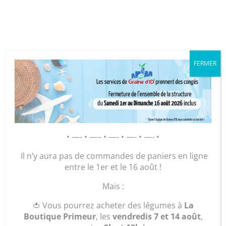
Cookies management panel
FERMER
GRAINE D’ID – Régie de Quartiers
de la Roche-sur-Yon
AGIR POUR ET AVEC LES
HABITANTS
Accueil
/
Légumes et plants
/
Mon panier de
• —- • —– • —- • —- • —- •
légumes 🥕
/ Chou vert frisé (Kg)
Il n’y aura pas de commandes de paniers en ligne
entre le 1er et le 16 août !
Mais :
🍅 Vous pourrez acheter des légumes à
La
Boutique Primeur
, les
vendredis 7 et 14 août
,