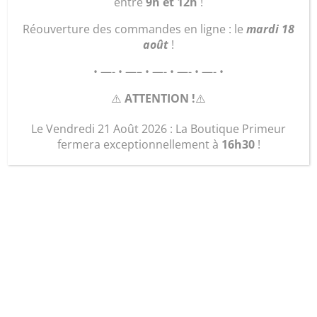
entre
9h et 12h
!
Réouverture des commandes en ligne : le
mardi 18
août
!
• —- • —– • —- • —- • —- •
⚠️
ATTENTION !
⚠️
Le Vendredi 21 Août 2026 : La Boutique Primeur
fermera exceptionnellement à
16h30
!
Chou vert frisé (Kg)
2,50
€
quantité
Ajouter au panier
de
Chou
vert
frisé