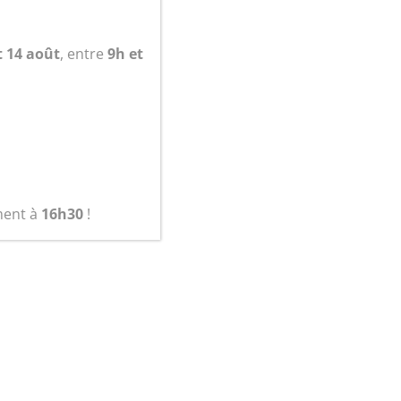
t 14 août
, entre
9h et
ment à
16h30
!