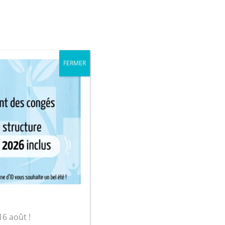
iale
Mon compte
sur-Yon
FERMER
Kg)
panier
16 août !