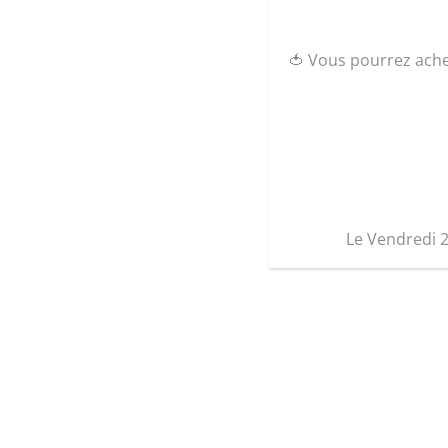
🍅 Vous pourrez ach
Le Vendredi 
Graine d’ID
17 Rue des primevères