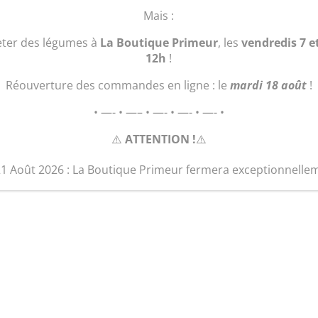
(Kg)
Mais :
eter des légumes à
La Boutique Primeur
, les
vendredis 7 e
12h
!
Réouverture des commandes en ligne : le
mardi 18 août
!
• —- • —– • —- • —- • —- •
⚠️
ATTENTION !
⚠️
21 Août 2026 : La Boutique Primeur fermera exceptionnelle