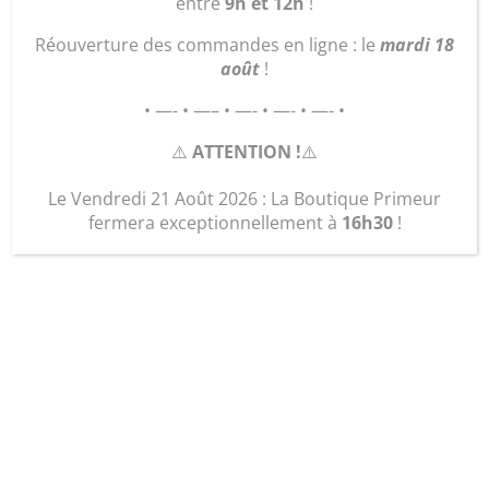
entre
9h et 12h
!
Réouverture des commandes en ligne : le
mardi 18
août
!
• —- • —– • —- • —- • —- •
⚠️
ATTENTION !
⚠️
Le Vendredi 21 Août 2026 : La Boutique Primeur
fermera exceptionnellement à
16h30
!
chic « seventy »
31,00
€
quantité