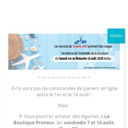
Cookies management panel
FERMER
GRAINE D’ID – Régie de Quartiers
de la Roche-sur-Yon
AGIR POUR ET AVEC LES
• —- • —– • —- • —- • —- •
HABITANTS
Il n’y aura pas de commandes de paniers en ligne
entre le 1er et le 16 août !
Accueil
/
Maroquinerie
/
Sacs
/
Sacs à main
/ chic
Mais :
« seventy »
🍅 Vous pourrez acheter des légumes à
La
Boutique Primeur
, les
vendredis 7 et 14 août
,