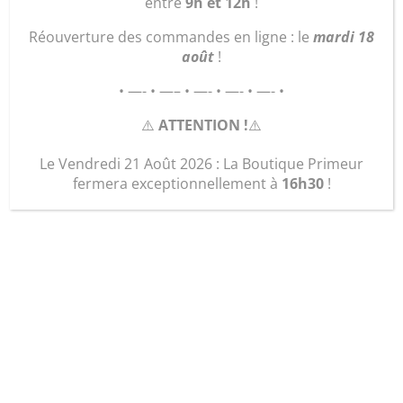
entre
9h et 12h
!
Réouverture des commandes en ligne : le
mardi 18
août
!
• —- • —– • —- • —- • —- •
⚠️
ATTENTION !
⚠️
Le Vendredi 21 Août 2026 : La Boutique Primeur
fermera exceptionnellement à
16h30
!
Céleri Branche (Kg)
3,80
€
quantité
Ajouter au panier
de
Céleri
Branche
(Kg)