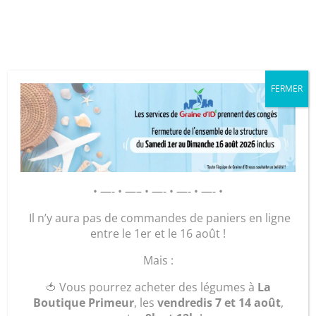
Cookies management panel
FERMER
GRAINE D’ID – Régie de Quartiers
de la Roche-sur-Yon
AGIR POUR ET AVEC LES
HABITANTS
Accueil
/
Légumes et plants
/
Mon panier de
• —- • —– • —- • —- • —- •
légumes 🥕
/ Céleri Branche (Kg)
Il n’y aura pas de commandes de paniers en ligne
entre le 1er et le 16 août !
Mais :
🍅 Vous pourrez acheter des légumes à
La
Boutique Primeur
, les
vendredis 7 et 14 août
,