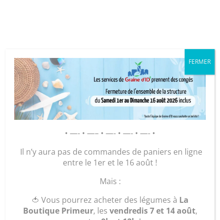
Cookies management panel
FERMER
GRAINE D’ID – Régie de Quartiers
de la Roche-sur-Yon
AGIR POUR ET AVEC LES
HABITANTS
• —- • —– • —- • —- • —- •
Il n’y aura pas de commandes de paniers en ligne
Visite pour les
entre le 1er et le 16 août !
Mais :
salariés en
🍅 Vous pourrez acheter des légumes à
La
parcours
Boutique Primeur
, les
vendredis 7 et 14 août
,