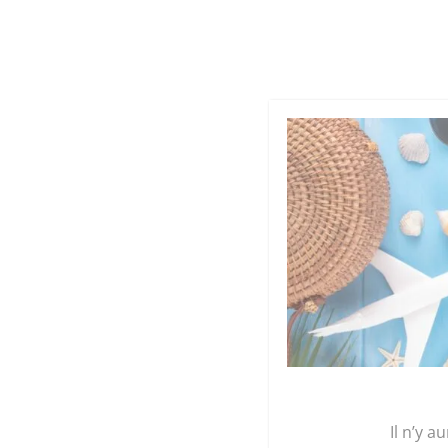
Cookies management panel
Qu
GRAINE 
Accueil
/
Maroquinerie
/
Accessoires
/
Beauté
/
Il n’y a