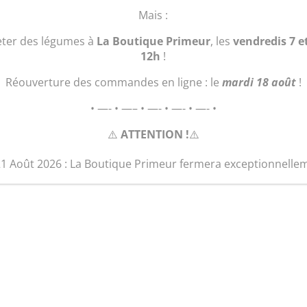
quantité
Ajouter au 
Mais :
de
vanity
eter des légumes à
La Boutique Primeur
, les
vendredis 7 e
"serpent
12h
!
doré"
Réouverture des commandes en ligne : le
mardi 18 août
!
• —- • —– • —- • —- • —- •
⚠️
ATTENTION !
⚠️
21 Août 2026 : La Boutique Primeur fermera exceptionnelle
Produits similaires