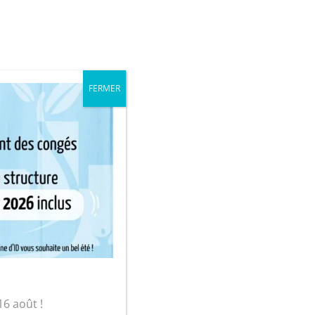
iale
Mon compte
FERMER
sur-Yon
nt doré »
16 août !