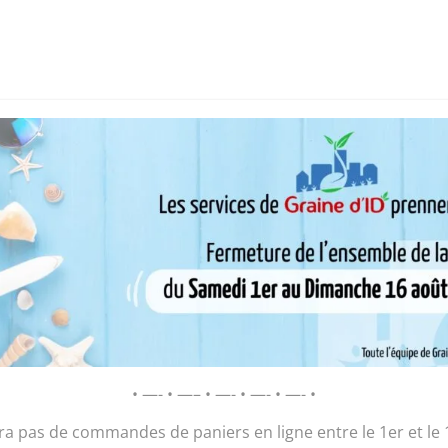
i sommes-nous ?
Chantier d’insertion
Pôle insertion soc
D’ID – Régie de Quartiers de la Roche-
AGIR POUR ET AVEC LES HABITANTS
 vanity « serpent doré »
vanity « serpe
• —- • —– • —- • —- • —- •
25,00
€
ura pas de commandes de paniers en ligne entre le 1er et le 