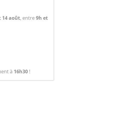
panier
t 14 août
, entre
9h et
ment à
16h30
!