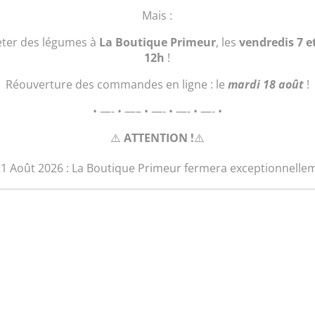
quantité
Ajouter au 
Mais :
de
Tartelette
eter des légumes à
La Boutique Primeur
, les
vendredis 7 e
aux
12h
!
noix
Réouverture des commandes en ligne : le
mardi 18 août
!
• —- • —– • —- • —- • —- •
⚠️
ATTENTION !
⚠️
21 Août 2026 : La Boutique Primeur fermera exceptionnelle