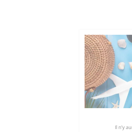
Cookies management panel
Qu
GRAINE 
Accueil
/
Légumes et plants
/
Les gourmandise
Il n’y a