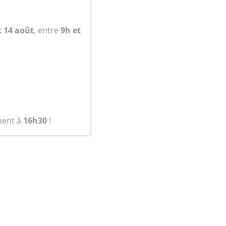
panier
t 14 août
, entre
9h et
ment à
16h30
!