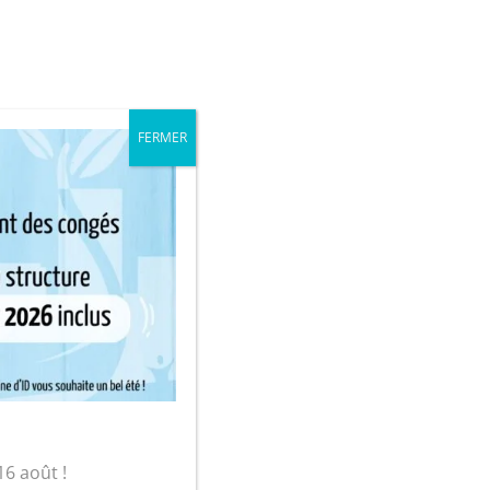
iale
Mon compte
FERMER
sur-Yon
 noix
16 août !