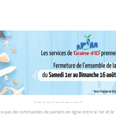
i sommes-nous ?
Chantier d’insertion
Pôle insertion soc
D’ID – Régie de Quartiers de la Roche-
AGIR POUR ET AVEC LES HABITANTS
s du vendredi
/ Tartelette aux noix
Tartelette aux
• —- • —– • —- • —- • —- •
2,00
€
ura pas de commandes de paniers en ligne entre le 1er et le 