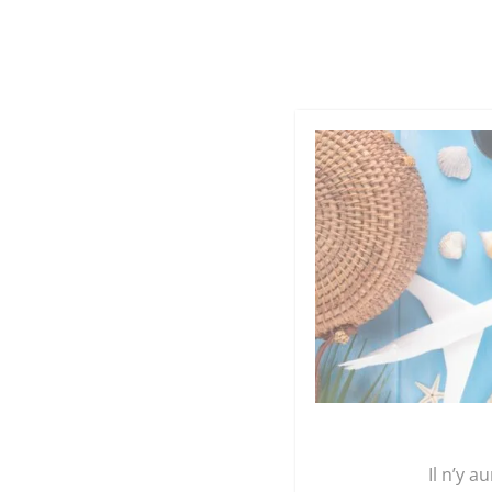
Cookies management panel
Qu
GRAINE 
Accueil
/
Légumes et plants
/
Les gourmandise
Il n’y a