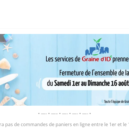
i sommes-nous ?
Chantier d’insertion
Pôle insertion soc
D’ID – Régie de Quartiers de la Roche-
AGIR POUR ET AVEC LES HABITANTS
s du vendredi
/ Tarte abricots/pêches (6/8 pers.)
Tarte abricots/
• —- • —– • —- • —- • —- •
8,50
€
ura pas de commandes de paniers en ligne entre le 1er et le 