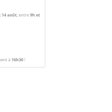
panier
t 14 août
, entre
9h et
ment à
16h30
!