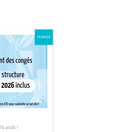
iale
Mon compte
FERMER
sur-Yon
pêches (6/8 pers.)
16 août !