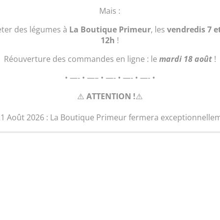
quantité
Ajouter au 
Mais :
de
Tarte
eter des légumes à
La Boutique Primeur
, les
vendredis 7 e
abricots/pêches
12h
!
(6/8
Réouverture des commandes en ligne : le
mardi 18 août
!
pers.)
• —- • —– • —- • —- • —- •
⚠️
ATTENTION !
⚠️
21 Août 2026 : La Boutique Primeur fermera exceptionnelle