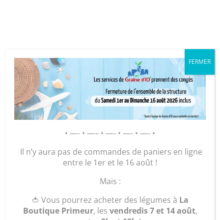
Cookies management panel
FERMER
GRAINE D’ID – Régie de Quartiers
de la Roche-sur-Yon
AGIR POUR ET AVEC LES
• —- • —– • —- • —- • —- •
HABITANTS
Il n’y aura pas de commandes de paniers en ligne
entre le 1er et le 16 août !
Accueil
/
Légumes et plants
/
Les gourmandises du
Mais :
vendredi
/ Quiche à la viande
🍅 Vous pourrez acheter des légumes à
La
Boutique Primeur
, les
vendredis 7 et 14 août
,