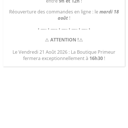
entre
9h et 12h
!
Réouverture des commandes en ligne : le
mardi 18
août
!
• —- • —– • —- • —- • —- •
⚠️
ATTENTION !
⚠️
Le Vendredi 21 Août 2026 : La Boutique Primeur
fermera exceptionnellement à
16h30
!
Quiche à la viande
8,00
€
quantité