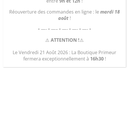
entre
9h et 12h
!
Réouverture des commandes en ligne : le
mardi 18
août
!
• —- • —– • —- • —- • —- •
⚠️
ATTENTION !
⚠️
Le Vendredi 21 Août 2026 : La Boutique Primeur
fermera exceptionnellement à
16h30
!
Protège Bloc Note
19,50
€