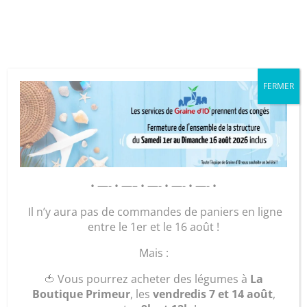
Cookies management panel
FERMER
GRAINE D’ID – Régie de Quartiers
de la Roche-sur-Yon
AGIR POUR ET AVEC LES
• —- • —– • —- • —- • —- •
HABITANTS
Il n’y aura pas de commandes de paniers en ligne
entre le 1er et le 16 août !
Accueil
/
Maroquinerie
/
Accessoires
/
Divers
/ Protège
Mais :
Bloc Note
🍅 Vous pourrez acheter des légumes à
La
Boutique Primeur
, les
vendredis 7 et 14 août
,