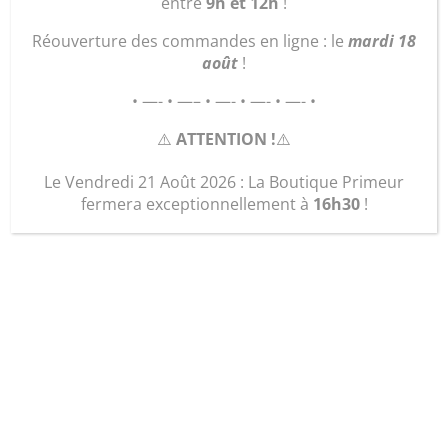
entre
9h et 12h
!
Réouverture des commandes en ligne : le
mardi 18
août
!
• —- • —– • —- • —- • —- •
⚠️
ATTENTION !
⚠️
Le Vendredi 21 Août 2026 : La Boutique Primeur
Plants Oignon jaune
fermera exceptionnellement à
16h30
!
2,00
€
quantité
Ajouter au panier
de
Plants
Oignon
jaune