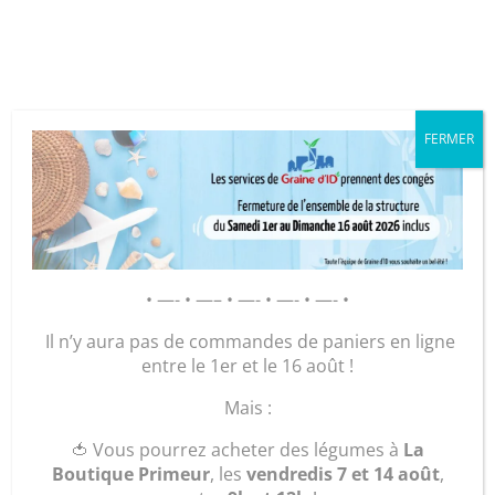
Cookies management panel
FERMER
GRAINE D’ID – Régie de Quartiers
de la Roche-sur-Yon
AGIR POUR ET AVEC LES
• —- • —– • —- • —- • —- •
HABITANTS
Il n’y aura pas de commandes de paniers en ligne
entre le 1er et le 16 août !
Accueil
/
Plants
/
Légumes
/ Plants Oignon jaune
Mais :
🍅 Vous pourrez acheter des légumes à
La
Boutique Primeur
, les
vendredis 7 et 14 août
,