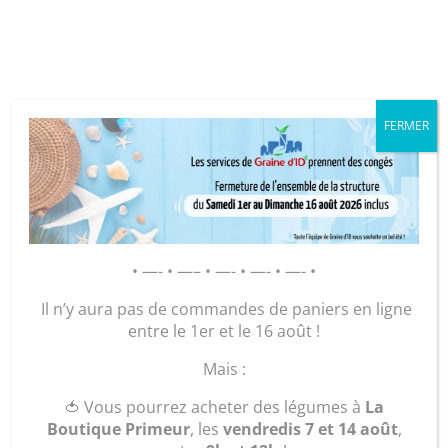
Cookies management panel
FERMER
GRAINE D’ID – Régie de Quartiers
de la Roche-sur-Yon
AGIR POUR ET AVEC LES
• —- • —– • —- • —- • —- •
HABITANTS
Il n’y aura pas de commandes de paniers en ligne
entre le 1er et le 16 août !
Accueil
/
Plants
/
Légumes
/ Plant Tomate rouge
Mais :
🍅 Vous pourrez acheter des légumes à
La
Boutique Primeur
, les
vendredis 7 et 14 août
,