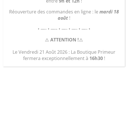
entre
9h et 12h
!
Réouverture des commandes en ligne : le
mardi 18
août
!
• —- • —– • —- • —- • —- •
⚠️
ATTENTION !
⚠️
Le Vendredi 21 Août 2026 : La Boutique Primeur
fermera exceptionnellement à
16h30
!
Plant Tomate rouge
2,00
€
quantité
Ajouter au panier
de