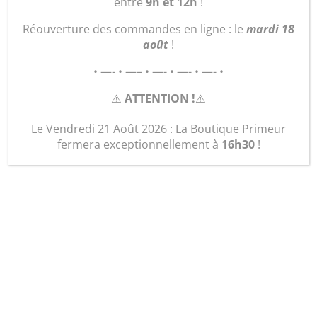
entre
9h et 12h
!
Réouverture des commandes en ligne : le
mardi 18
août
!
• —- • —– • —- • —- • —- •
⚠️
ATTENTION !
⚠️
Le Vendredi 21 Août 2026 : La Boutique Primeur
fermera exceptionnellement à
16h30
!
Plant Tomate
Brandywine jaune
2,00
€