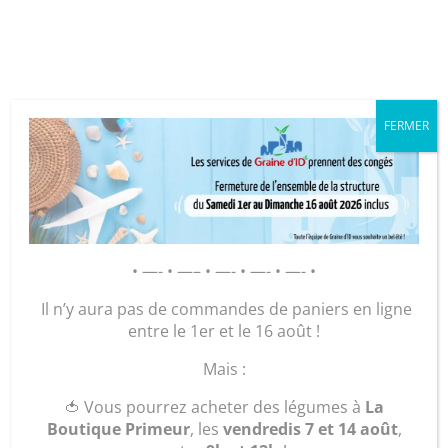
Cookies management panel
FERMER
GRAINE D’ID – Régie de Quartiers
de la Roche-sur-Yon
AGIR POUR ET AVEC LES
• —- • —– • —- • —- • —- •
HABITANTS
Il n’y aura pas de commandes de paniers en ligne
entre le 1er et le 16 août !
Accueil
/
Plants
/
Légumes
/ Plant Tomate
Mais :
Brandywine jaune
🍅 Vous pourrez acheter des légumes à
La
Boutique Primeur
, les
vendredis 7 et 14 août
,