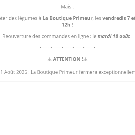
quantité
Ajouter au 
Mais :
de
Plant
eter des légumes à
La Boutique Primeur
, les
vendredis 7 e
Piment
12h
!
fort
Réouverture des commandes en ligne : le
mardi 18 août
!
• —- • —– • —- • —- • —- •
⚠️
ATTENTION !
⚠️
21 Août 2026 : La Boutique Primeur fermera exceptionnelle