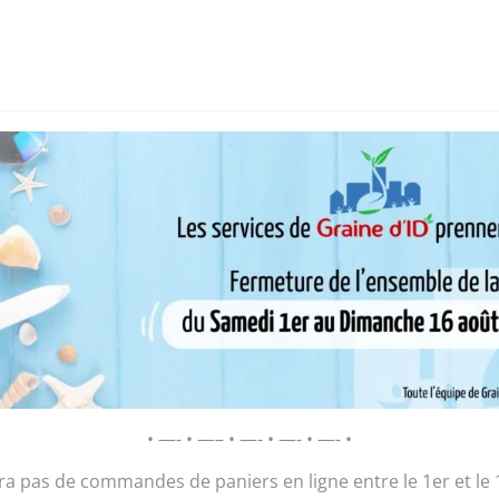
i sommes-nous ?
Chantier d’insertion
Pôle insertion soc
D’ID – Régie de Quartiers de la Roche-
AGIR POUR ET AVEC LES HABITANTS
Plant Piment f
• —- • —– • —- • —- • —- •
2,00
€
ura pas de commandes de paniers en ligne entre le 1er et le 