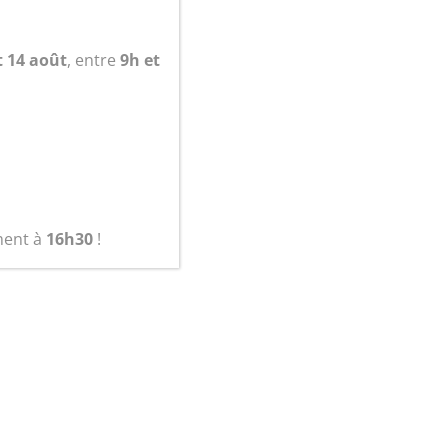
panier
t 14 août
, entre
9h et
ment à
16h30
!