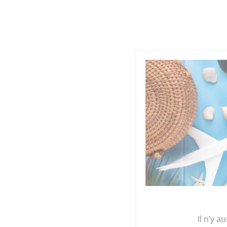
Cookies management panel
Qu
GRAINE 
Accueil
/
Plants
/
Légumes
/ Plant Piment fort
Il n’y a