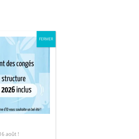
iale
Mon compte
FERMER
sur-Yon
ort
16 août !