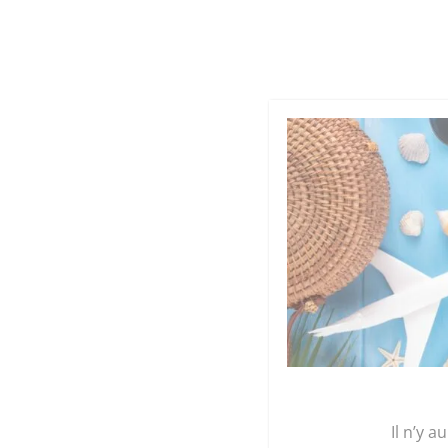
Cookies management panel
Qu
GRAINE 
Accueil
/
Plants
/
Aromatiques
/ Plant Basilic r
Il n’y a