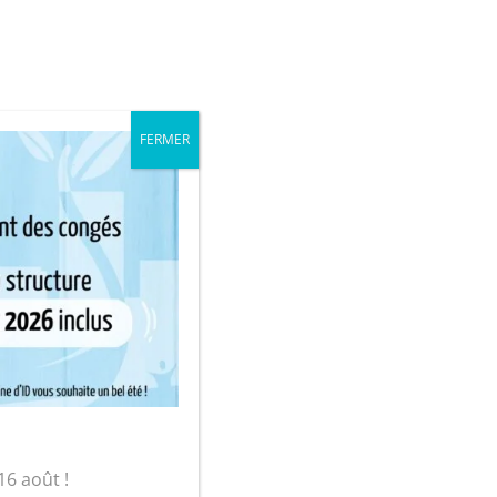
iale
Mon compte
FERMER
sur-Yon
ouge
16 août !