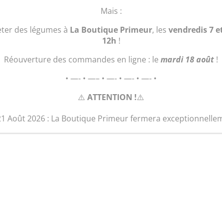
quantité
Ajouter au 
Mais :
de
Plant
eter des légumes à
La Boutique Primeur
, les
vendredis 7 e
Basilic
12h
!
rouge
Réouverture des commandes en ligne : le
mardi 18 août
!
• —- • —– • —- • —- • —- •
⚠️
ATTENTION !
⚠️
21 Août 2026 : La Boutique Primeur fermera exceptionnelle