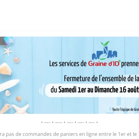
i sommes-nous ?
Chantier d’insertion
Pôle insertion soc
D’ID – Régie de Quartiers de la Roche-
AGIR POUR ET AVEC LES HABITANTS
ouge
Plant Basilic r
• —- • —– • —- • —- • —- •
2,00
€
ura pas de commandes de paniers en ligne entre le 1er et le 