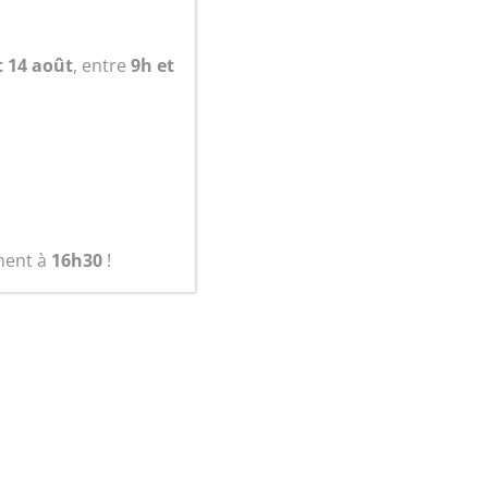
panier
t 14 août
, entre
9h et
ment à
16h30
!