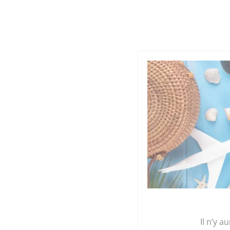
Cookies management panel
Qu
GRAINE 
Accueil
/
Légumes et plants
/
Les gourmandise
Il n’y a