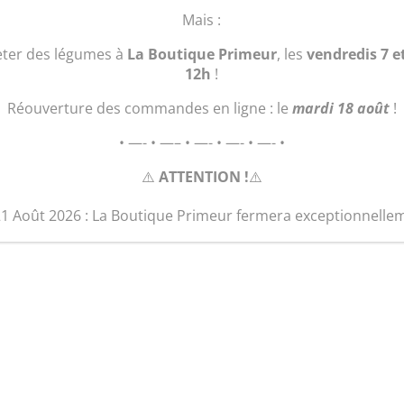
quantité
Ajouter au 
Mais :
de
Nem
eter des légumes à
La Boutique Primeur
, les
vendredis 7 e
au
12h
!
Porc
Réouverture des commandes en ligne : le
mardi 18 août
!
• —- • —– • —- • —- • —- •
⚠️
ATTENTION !
⚠️
21 Août 2026 : La Boutique Primeur fermera exceptionnelle