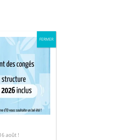
iale
Mon compte
FERMER
sur-Yon
16 août !