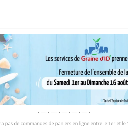
i sommes-nous ?
Chantier d’insertion
Pôle insertion soc
D’ID – Régie de Quartiers de la Roche-
AGIR POUR ET AVEC LES HABITANTS
s du vendredi
/ Nem au Porc
Nem au Porc
• —- • —– • —- • —- • —- •
1,50
€
ura pas de commandes de paniers en ligne entre le 1er et le 