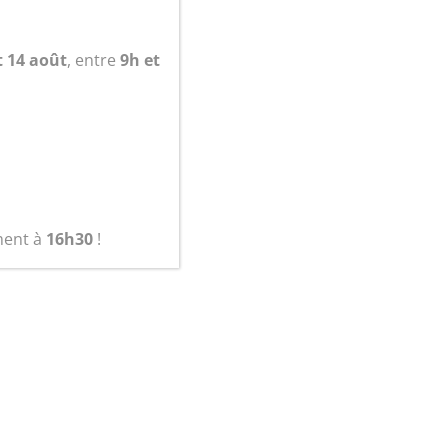
panier
t 14 août
, entre
9h et
ment à
16h30
!