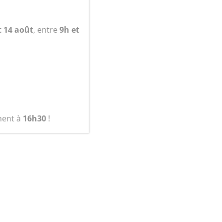
t 14 août
, entre
9h et
panier
ment à
16h30
!