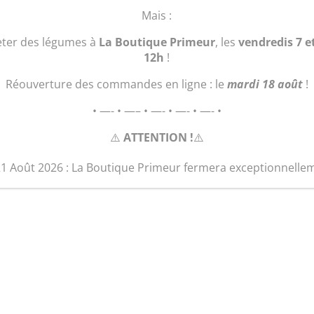
Mais :
1 en stock
eter des légumes à
La Boutique Primeur
, les
vendredis 7 e
quantité
12h
!
Ajouter au 
de
"Le
Réouverture des commandes en ligne : le
mardi 18 août
!
Porte-
• —- • —– • —- • —- • —- •
Monnaie
et
⚠️
ATTENTION !
⚠️
Billets"
21 Août 2026 : La Boutique Primeur fermera exceptionnelle
Produits similaires