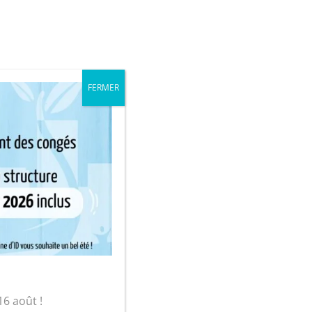
iale
Mon compte
FERMER
sur-Yon
aie et Billets »
16 août !