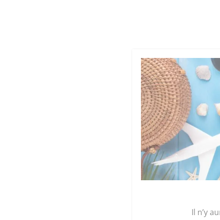
Cookies management panel
Qu
GRAINE 
Accueil
/
Maroquinerie
/
Accessoires
/
Porte M
Il n’y a