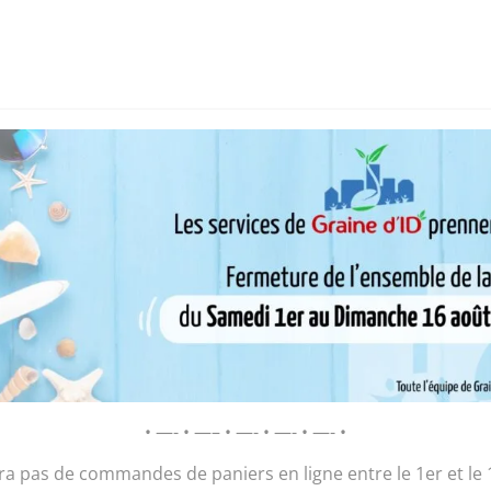
i sommes-nous ?
Chantier d’insertion
Pôle insertion soc
D’ID – Régie de Quartiers de la Roche-
AGIR POUR ET AVEC LES HABITANTS
onnaie
/ « Le Porte-Monnaie et Billets »
« Le Porte-Monn
• —- • —– • —- • —- • —- •
14,50
€
ura pas de commandes de paniers en ligne entre le 1er et le 