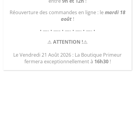
entre
9h et 12h
!
Réouverture des commandes en ligne : le
mardi 18
août
!
• —- • —– • —- • —- • —- •
⚠️
ATTENTION !
⚠️
Le Vendredi 21 Août 2026 : La Boutique Primeur
fermera exceptionnellement à
16h30
!
« Le Porte-Monnaie
Carré »
4,50
€