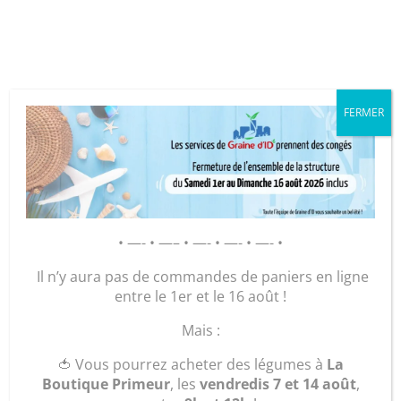
Cookies management panel
FERMER
GRAINE D’ID – Régie de Quartiers
de la Roche-sur-Yon
AGIR POUR ET AVEC LES
• —- • —– • —- • —- • —- •
HABITANTS
Il n’y aura pas de commandes de paniers en ligne
entre le 1er et le 16 août !
Accueil
/
Maroquinerie
/
Accessoires
/
Porte
Mais :
Monnaie
/ « Le Porte-Monnaie Carré »
🍅 Vous pourrez acheter des légumes à
La
Boutique Primeur
, les
vendredis 7 et 14 août
,