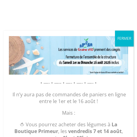
Cookies management panel
FERMER
GRAINE D’ID – Régie de Quartiers
de la Roche-sur-Yon
AGIR POUR ET AVEC LES
• —- • —– • —- • —- • —- •
HABITANTS
Il n’y aura pas de commandes de paniers en ligne
entre le 1er et le 16 août !
Accueil
/
Maroquinerie
/
Accessoires
/
Porte-Cartes-
Mais :
Chéquiers-cartes d'identité
/ « Le Multicartes »
🍅 Vous pourrez acheter des légumes à
La
Boutique Primeur
, les
vendredis 7 et 14 août
,