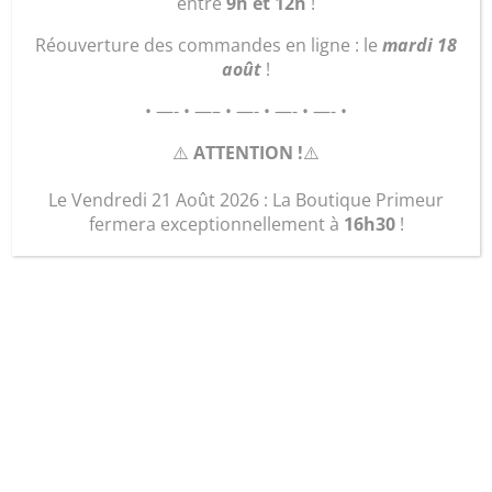
entre
9h et 12h
!
Réouverture des commandes en ligne : le
mardi 18
août
!
• —- • —– • —- • —- • —- •
⚠️
ATTENTION !
⚠️
Le Vendredi 21 Août 2026 : La Boutique Primeur
fermera exceptionnellement à
16h30
!
« Le Multicartes »
10,00
€