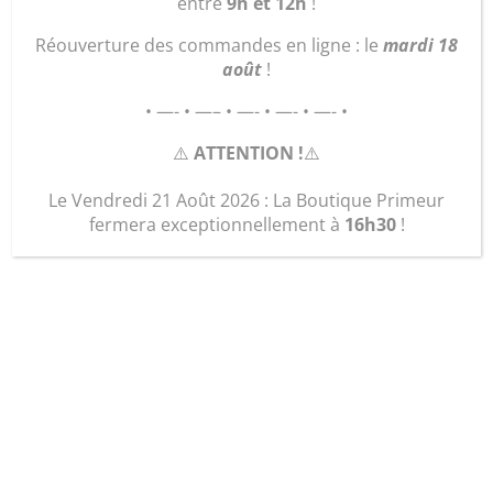
entre
9h et 12h
!
Réouverture des commandes en ligne : le
mardi 18
août
!
• —- • —– • —- • —- • —- •
⚠️
ATTENTION !
⚠️
Le Vendredi 21 Août 2026 : La Boutique Primeur
fermera exceptionnellement à
16h30
!
« La Trousse
Masculine »
15,00
€