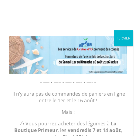
Cookies management panel
FERMER
GRAINE D’ID – Régie de Quartiers
de la Roche-sur-Yon
AGIR POUR ET AVEC LES
• —- • —– • —- • —- • —- •
HABITANTS
Il n’y aura pas de commandes de paniers en ligne
entre le 1er et le 16 août !
Accueil
/
Maroquinerie
/
Accessoires
/
Beauté
/ « La
Mais :
Trousse Masculine »
🍅 Vous pourrez acheter des légumes à
La
Boutique Primeur
, les
vendredis 7 et 14 août
,