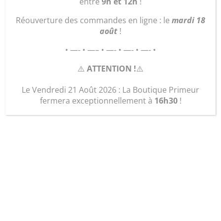
entre
9h et 12h
!
Réouverture des commandes en ligne : le
mardi 18
août
!
• —- • —– • —- • —- • —- •
⚠️
ATTENTION !
⚠️
Le Vendredi 21 Août 2026 : La Boutique Primeur
fermera exceptionnellement à
16h30
!
« La Trousse
Masculine »
15,00
€