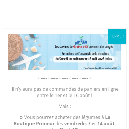
Cookies management panel
FERMER
GRAINE D’ID – Régie de Quartiers
de la Roche-sur-Yon
AGIR POUR ET AVEC LES
• —- • —– • —- • —- • —- •
HABITANTS
Il n’y aura pas de commandes de paniers en ligne
entre le 1er et le 16 août !
Accueil
/
Maroquinerie
/
Accessoires
/
Beauté
/ « La
Mais :
Trousse Masculine »
🍅 Vous pourrez acheter des légumes à
La
Boutique Primeur
, les
vendredis 7 et 14 août
,