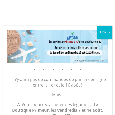
Cookies management panel
FERMER
GRAINE D’ID – Régie de Quartiers
de la Roche-sur-Yon
AGIR POUR ET AVEC LES
• —- • —– • —- • —- • —- •
HABITANTS
Il n’y aura pas de commandes de paniers en ligne
entre le 1er et le 16 août !
Accueil
/
Légumes et plants
/
Les gourmandises du
Mais :
vendredi
/ Chili con carne (1 personne)
🍅 Vous pourrez acheter des légumes à
La
Boutique Primeur
, les
vendredis 7 et 14 août
,