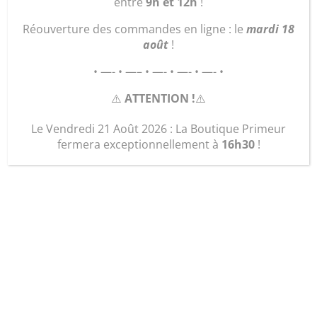
entre
9h et 12h
!
Réouverture des commandes en ligne : le
mardi 18
août
!
• —- • —– • —- • —- • —- •
⚠️
ATTENTION !
⚠️
Le Vendredi 21 Août 2026 : La Boutique Primeur
fermera exceptionnellement à
16h30
!
Chili con carne (1
personne)
5,50
€