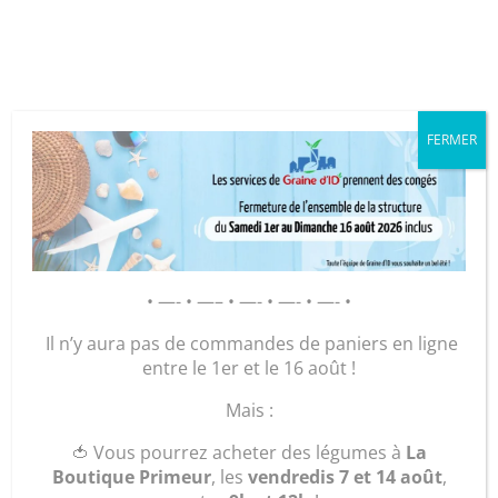
Cookies management panel
FERMER
GRAINE D’ID – Régie de Quartiers
de la Roche-sur-Yon
AGIR POUR ET AVEC LES
HABITANTS
• —- • —– • —- • —- • —- •
Il n’y aura pas de commandes de paniers en ligne
Nouvelle
entre le 1er et le 16 août !
Mais :
boutique
🍅 Vous pourrez acheter des légumes à
La
primeur à
Boutique Primeur
, les
vendredis 7 et 14 août
,