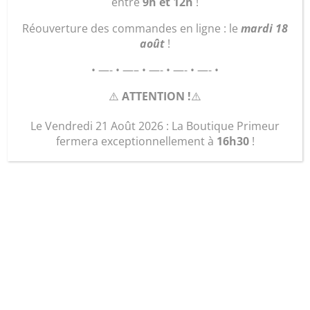
entre
9h et 12h
!
Réouverture des commandes en ligne : le
mardi 18
août
!
Mai 26, 2026
|
Actualités
• —- • —– • —- • —- • —- •
⚠️
ATTENTION !
⚠️
Le Vendredi 21 Août 2026 : La Boutique Primeur
fermera exceptionnellement à
16h30
!
La nouvelle Newsletter est disponible !