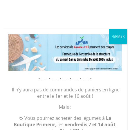
Cookies management panel
FERMER
GRAINE D’ID – Régie de Quartiers
de la Roche-sur-Yon
AGIR POUR ET AVEC LES
HABITANTS
• —- • —– • —- • —- • —- •
Il n’y aura pas de commandes de paniers en ligne
La Newsletter
entre le 1er et le 16 août !
Mais :
du mois de Mai
🍅 Vous pourrez acheter des légumes à
La
2026 !
Boutique Primeur
, les
vendredis 7 et 14 août
,