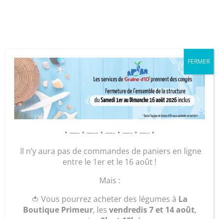
Cookies management panel
FERMER
GRAINE D’ID – Régie de Quartiers
de la Roche-sur-Yon
AGIR POUR ET AVEC LES
HABITANTS
• —- • —– • —- • —- • —- •
Il n’y aura pas de commandes de paniers en ligne
La
entre le 1er et le 16 août !
Mais :
Conciergerie
🍅 Vous pourrez acheter des légumes à
La
Mobile :
Boutique Primeur
, les
vendredis 7 et 14 août
,