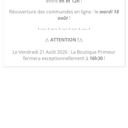
entre
9h et 12h
!
nouveau
Réouverture des commandes en ligne : le
mardi 18
programme !
août
!
• —- • —– • —- • —- • —- •
⚠️
ATTENTION !
⚠️
Le Vendredi 21 Août 2026 : La Boutique Primeur
Nov 13, 2025
|
Actualités
fermera exceptionnellement à
16h30
!
Le programme du mois de Novembre est
disponible
!
Pour plus d’informations, contactez Katy au
06
51 22 85 49
!