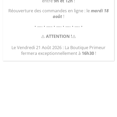
entre
9h et 12h
!
nouveau
Réouverture des commandes en ligne : le
mardi 18
programme !
août
!
• —- • —– • —- • —- • —- •
⚠️
ATTENTION !
⚠️
Le Vendredi 21 Août 2026 : La Boutique Primeur
Juil 3, 2026
|
Actualités
fermera exceptionnellement à
16h30
!
Le programme de l’été est
disponible
!
Pour plus d’informations, contactez Frédéric au
06 51 22 85 49
!