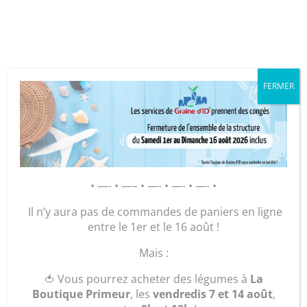
Cookies management panel
FERMER
GRAINE D’ID – Régie de Quartiers
de la Roche-sur-Yon
AGIR POUR ET AVEC LES
HABITANTS
• —- • —– • —- • —- • —- •
Il n’y aura pas de commandes de paniers en ligne
Fête des
entre le 1er et le 16 août !
Mais :
plantes 2023
🍅 Vous pourrez acheter des légumes à
La
Boutique Primeur
, les
vendredis 7 et 14 août
,